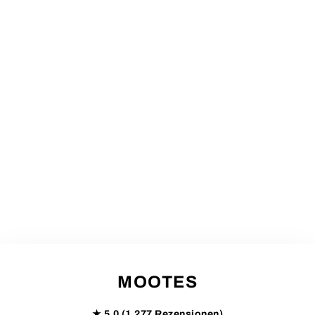
MOOTES
Hair Styling Powder - Uppercut Deluxe
★ 5.0 (1,277 Rezensionen)